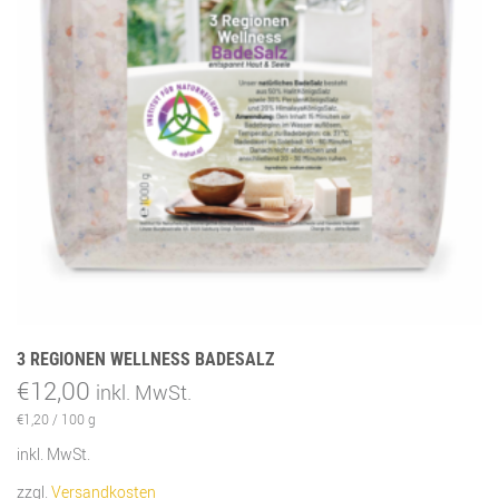
3 REGIONEN WELLNESS BADESALZ
€
12,00
inkl. MwSt.
€
1,20
/
100
g
inkl. MwSt.
zzgl.
Versandkosten