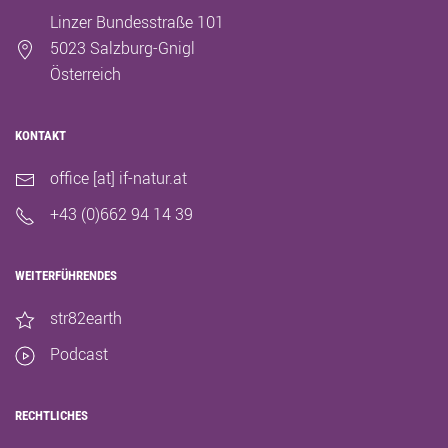
Linzer Bundesstraße 101
5023 Salzburg-Gnigl
Österreich
KONTAKT
office [at] if-natur.at
+43 (0)662 94 14 39
WEITERFÜHRENDES
str82earth
Podcast
RECHTLICHES