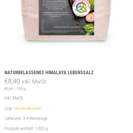
NATURBELASSENES HIMALAYA LEBENSSALZ
€
8,40
inkl. MwSt.
€
0,84
/
100
g
inkl. MwSt.
zzgl.
Versandkosten
Lieferzeit:
3-4 Werktage
Produkt enthält: 1000
g