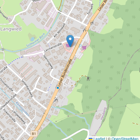
Leaflet
|
©
OpenStreetMap