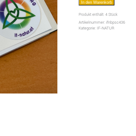
In den Warenkorb
3,6
cm
Produkt enthält: 4
Stück
(4
Artikelnummer:
ifnbpsc436
Kategorie:
IF-NATUR
Stück)
Menge