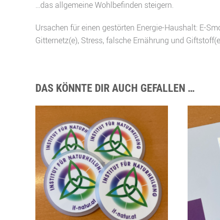
…das allgemeine Wohlbefinden steigern.
Ursachen für einen gestörten Energie-Haushalt: E-Sm
Gitternetz(e), Stress, falsche Ernährung und Giftstoff(e
DAS KÖNNTE DIR AUCH GEFALLEN …