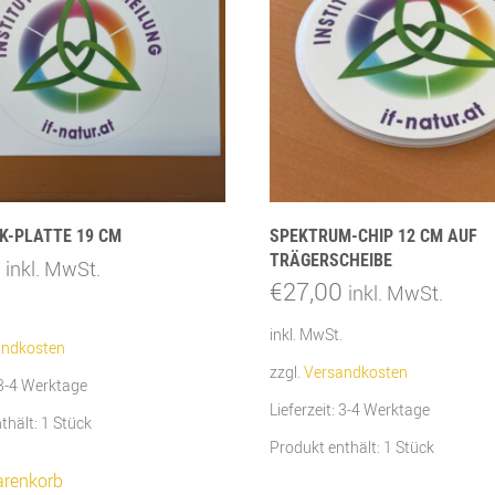
K-PLATTE 19 CM
SPEKTRUM-CHIP 12 CM AUF
TRÄGERSCHEIBE
inkl. MwSt.
€
27,00
inkl. MwSt.
inkl. MwSt.
andkosten
zzgl.
Versandkosten
3-4 Werktage
Lieferzeit:
3-4 Werktage
thält: 1
Stück
Produkt enthält: 1
Stück
arenkorb