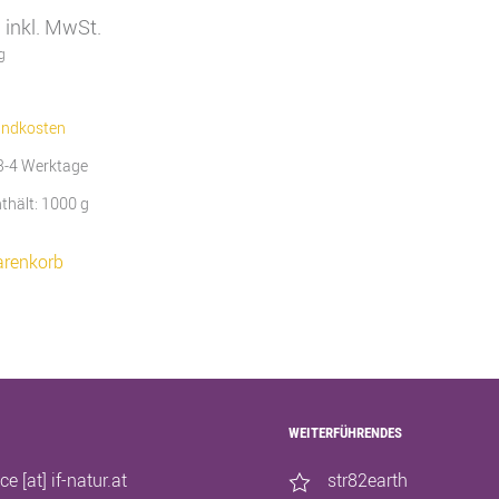
inkl. MwSt.
g
andkosten
3-4 Werktage
thält: 1000
g
arenkorb
WEITERFÜHRENDES
ice [at] if-natur.at
str82earth