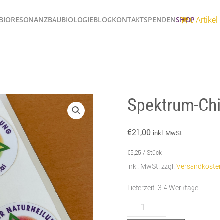
0 Artikel
BIORESONANZ
BAUBIOLOGIE
BLOG
KONTAKT
SPENDEN
SHOP
Spektrum-Chi
€
21,00
inkl. MwSt.
€
5,25
/
Stück
inkl. MwSt.
zzgl.
Versandkoste
Lieferzeit:
3-4 Werktage
Spektrum-
Chip