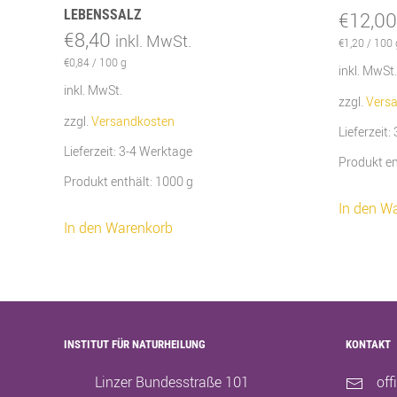
LEBENSSALZ
€
12,00
€
8,40
inkl. MwSt.
€
1,20
/
100
€
0,84
/
100
g
inkl. MwSt.
inkl. MwSt.
zzgl.
Vers
zzgl.
Versandkosten
Lieferzeit:
Lieferzeit:
3-4 Werktage
Produkt en
Produkt enthält: 1000
g
In den W
In den Warenkorb
INSTITUT FÜR NATURHEILUNG
KONTAKT
Linzer Bundesstraße 101
off