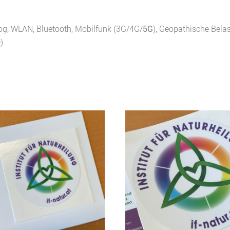
og, WLAN, Bluetooth, Mobilfunk (3G/4G/
5G
), Geopathische Bela
).