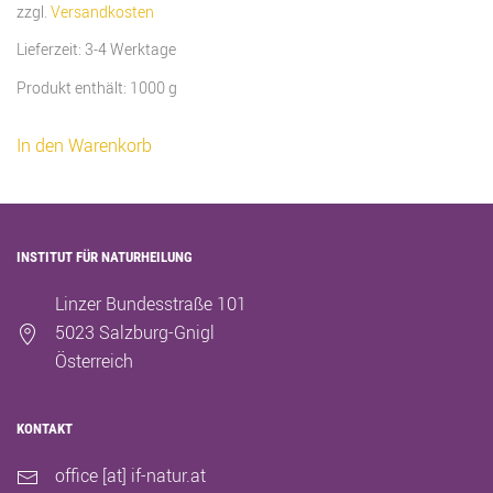
zzgl.
Versandkosten
Lieferzeit:
3-4 Werktage
Produkt enthält: 1000
g
In den Warenkorb
INSTITUT FÜR NATURHEILUNG
Linzer Bundesstraße 101
5023 Salzburg-Gnigl
Österreich
KONTAKT
office [at] if-natur.at