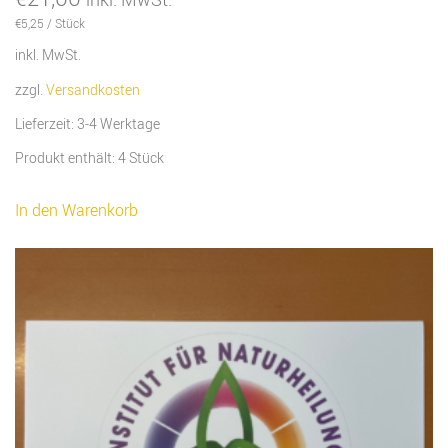
€
5,25
/
Stück
inkl. MwSt.
zzgl.
Versandkosten
Lieferzeit:
3-4 Werktage
Produkt enthält: 4
Stück
In den Warenkorb