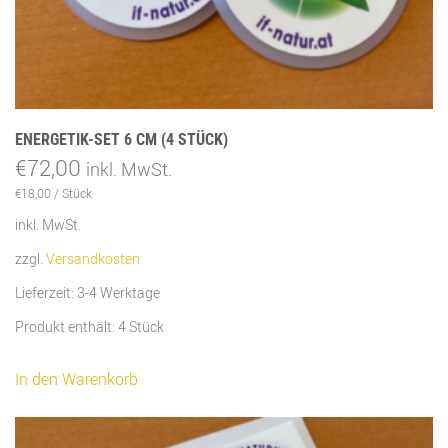
ENERGETIK-SET 6 CM (4 STÜCK)
€
72,00
inkl. MwSt.
€
18,00
/
Stück
inkl. MwSt.
zzgl.
Versandkosten
Lieferzeit:
3-4 Werktage
Produkt enthält: 4
Stück
In den Warenkorb