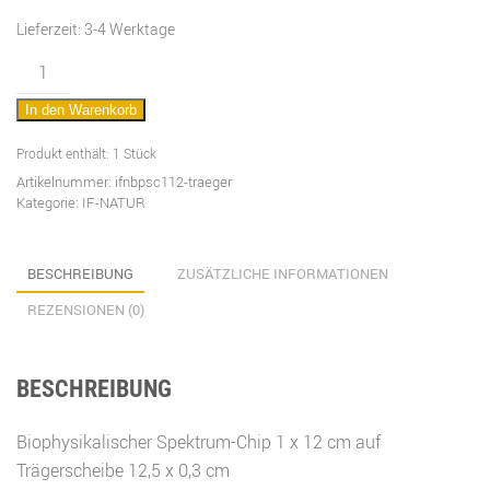
Lieferzeit:
3-4 Werktage
Spektrum-
Chip
In den Warenkorb
12
cm
Produkt enthält: 1
Stück
auf
Artikelnummer:
ifnbpsc112-traeger
Kategorie:
IF-NATUR
Trägerscheibe
Menge
BESCHREIBUNG
ZUSÄTZLICHE INFORMATIONEN
REZENSIONEN (0)
BESCHREIBUNG
Biophysikalischer Spektrum-Chip 1 x 12 cm auf
Trägerscheibe 12,5 x 0,3 cm