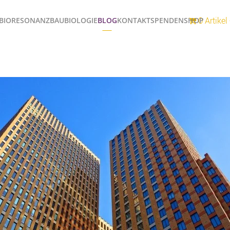
0 Artikel
BIORESONANZ
BAUBIOLOGIE
BLOG
KONTAKT
SPENDEN
SHOP