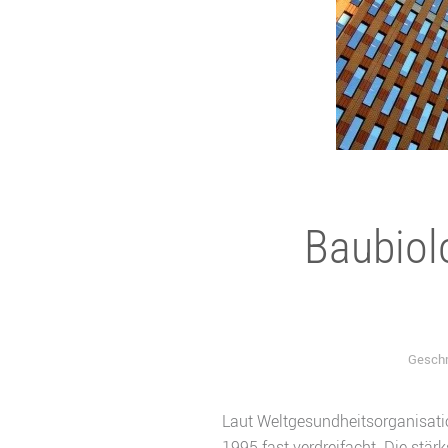
Baubiol
Geschr
Laut Weltgesundheitsorganisati
1995 fast verdreifacht. Die stä