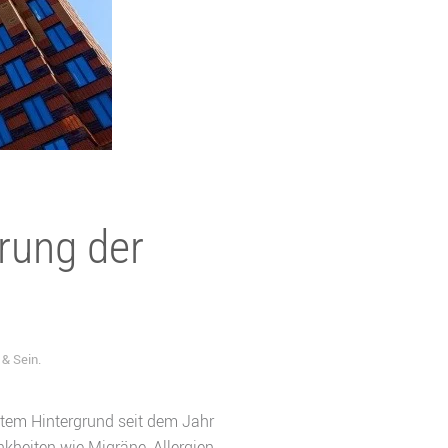
rung der
& Sein
.
tem Hintergrund seit dem Jahr
kheiten wie Migräne, Allergien,