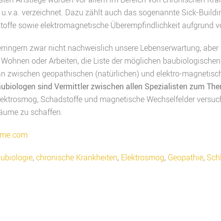
 u.v.a. verzeichnet. Dazu zählt auch das sogenannte Sick-Build
toffe sowie elektromagnetische Überempfindlichkeit aufgrund v
ringern zwar nicht nachweislich unsere Lebenserwartung, aber 
ohnen oder Arbeiten, die Liste der möglichen baubiologischen 
n zwischen geopathischen (natürlichen) und elektro-magnetische
ubiologen sind Vermittler zwischen allen Spezialisten zum T
lektrosmog, Schadstoffe und magnetische Wechselfelder versuc
äume zu schaffen.
time.com
ubiologie
,
chronische Krankheiten
,
Elektrosmog
,
Geopathie
,
Sch