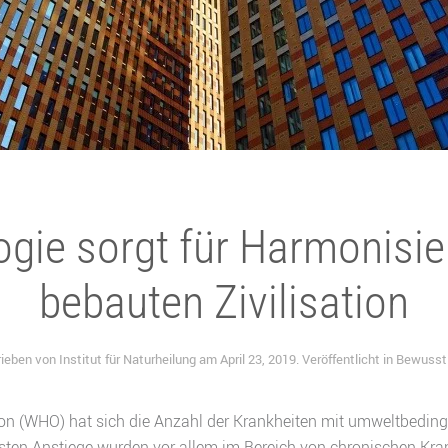
ogie sorgt für Harmonisie
bebauten Zivilisation
ieben von
Institut für Naturheilung
am
April 23, 2019
. Veröffentlicht in
Bewusst 
on (WHO) hat sich die Anzahl der Krankheiten mit umweltbeding
rksten Anstiege wurden vor allem im Bereich von chronischen Kran